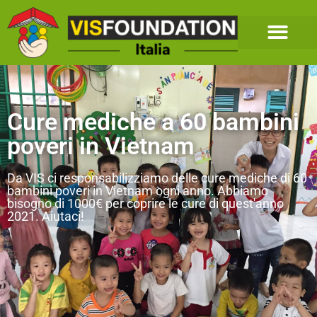
Cure mediche a 60 bambini
poveri in Vietnam
Da VIS ci responsabilizziamo delle cure mediche di 60
bambini poveri in Vietnam ogni anno. Abbiamo
bisogno di 1000€ per coprire le cure di quest'anno
2021. Aiutaci!